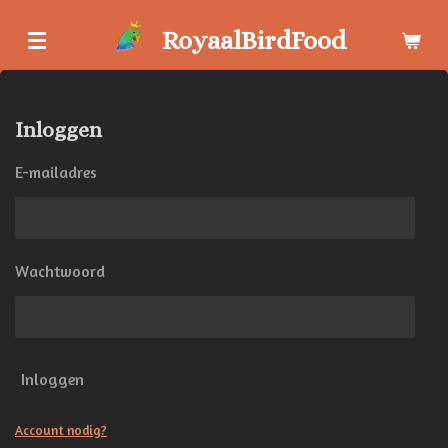
Ga
RoyaalBirdFood
direct
naar
de
hoofdinhoud
Inloggen
E-mailadres
Wachtwoord
Inloggen
Account nodig?